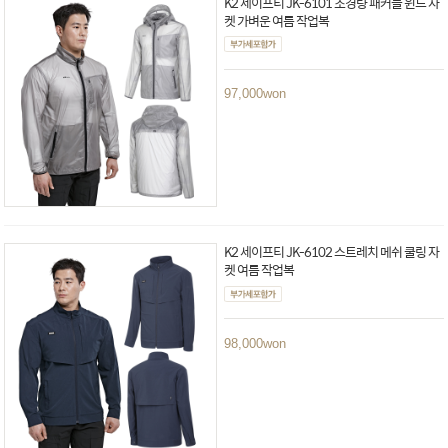
K2 세이프티 JK-6101 초경량 패커블 윈드 자
켓 가벼운 여름 작업복
97,000
won
K2 세이프티 JK-6102 스트레치 메쉬 쿨링 자
켓 여름 작업복
98,000
won