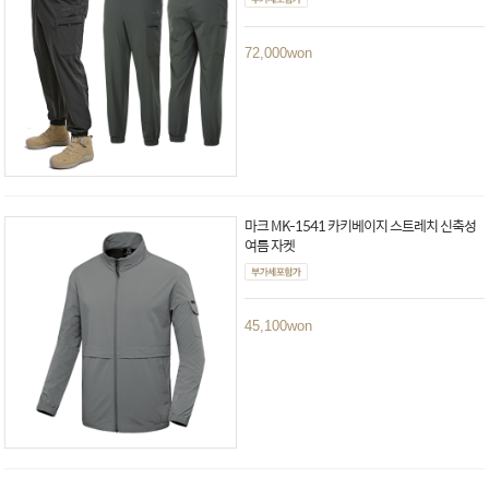
72,000
won
마크 MK-1541 카키베이지 스트레치 신축성
여름 자켓
45,100
won