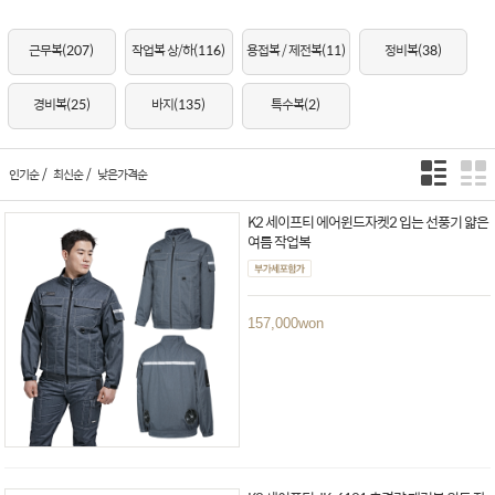
근무복
(207)
작업복 상/하
(116)
용접복 / 제전복
(11)
정비복
(38)
경비복
(25)
바지
(135)
특수복
(2)
/
/
인기순
최신순
낮은가격순
K2 세이프티 에어윈드자켓2 입는 선풍기 얇은
여름 작업복
157,000
won