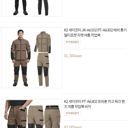
K2 세이프티 JK-A6102 PT-A6302 메쉬 통기
멀티포켓 자켓 여름 작업복
91,300
won
K2 세이프티 PT-A6302 듀라론 카고 워크 팬
츠 여름 작업복 바지
83,000
won