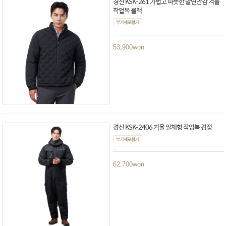
경신 KSK-261 가볍고 따뜻한 발연안감 겨울
작업복 블랙
53,900
won
경신 KSK-2406 겨울 일체형 작업복 검정
62,700
won