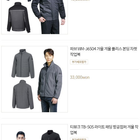
파브 WM-J6504 가을 겨울 플리스 본딩 자켓
작업복
33,000
won
티뷰크 TB-505 라이트 패딩 항공점퍼 겨울 작
업복