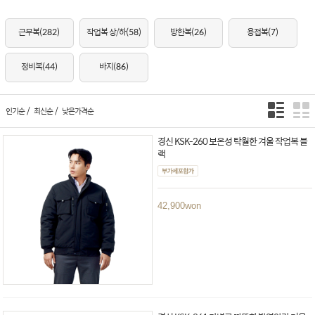
근무복
(282)
작업복 상/하
(58)
방한복
(26)
용접복
(7)
정비복
(44)
바지
(86)
/
/
인기순
최신순
낮은가격순
경신 KSK-260 보온성 탁월한 겨울 작업복 블
랙
42,900
won