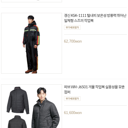
경신 KSK-1111 털내피 보온성 방풍력 뛰어난
일체형 스즈끼 작업복
62,700
won
파브 WM-J6501 겨울 작업복 실용성을 갖춘
점퍼
61,600
won