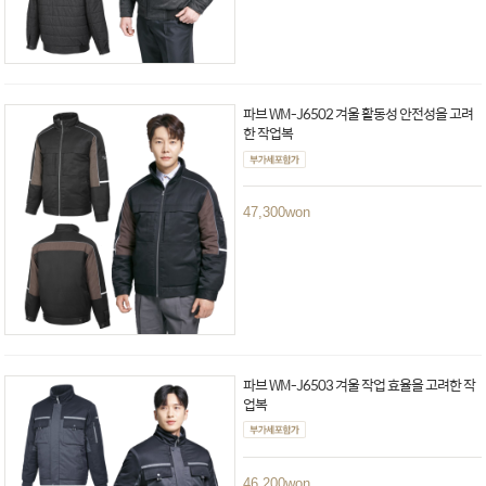
파브 WM-J6502 겨울 활동성 안전성을 고려
한 작업복
47,300
won
파브 WM-J6503 겨울 작업 효율을 고려한 작
업복
46,200
won