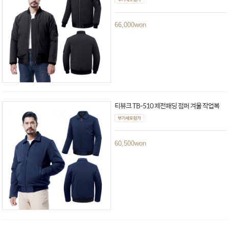
66,000
won
티뷰크 TB-510 제전패딩 점퍼 겨울 작업복
60,500
won