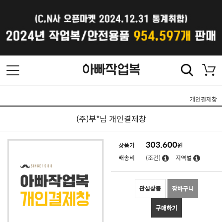
개인결제창
(주)부*님 개인결제창
303,600
상품가
원
배송비
(조건)
지역별
관심상품
장바구니
구매하기