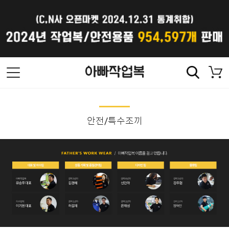
안전/특수조끼