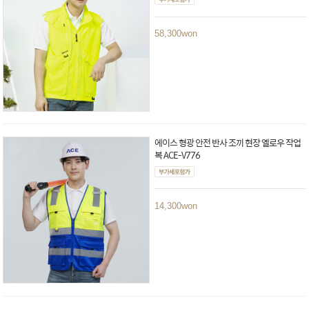
58,300
won
에이스 형광 안전 반사 조끼 현장 옐로우 작업
복 ACE-V776
14,300
won