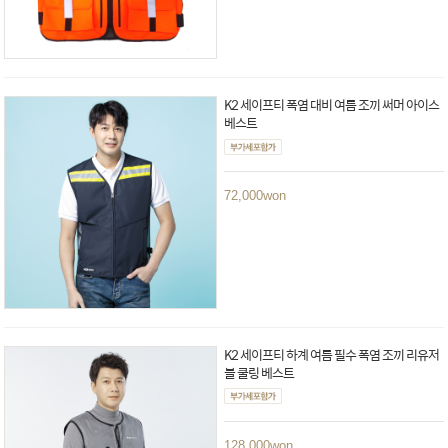
K2 세이프티 폭염 대비 여름 조끼 써머 아이스
베스트
72,000
won
K2 세이프티 하계 여름 필수 폭염 조끼 리유저
블 쿨링 베스트
128,000
won