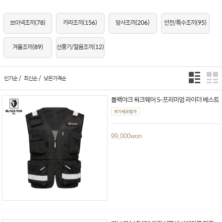
브이넥조끼
(78)
카라조끼
(156)
망사조끼
(206)
안전/특수조끼
(95)
겨울조끼
(89)
선풍기/얼음조끼
(12)
/
/
인기순
최신순
낮은가격순
블랙야크 워크웨어 S-프리미엄 라이더 베스트
99,000
won