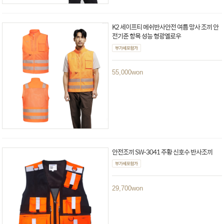
K2 세이프티 메쉬반사안전 여름 망사 조끼 안
전기준 항목 성능 형광옐로우
55,000
won
안전조끼 SW-3041 주황 신호수 반사조끼
29,700
won