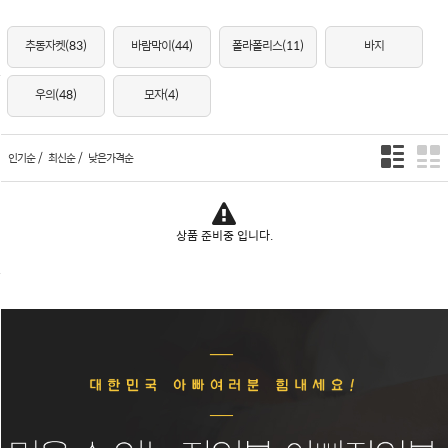
추동자켓
(83)
바람막이
(44)
폴라폴리스
(11)
바지
우의
(48)
모자
(4)
/
/
인기순
최신순
낮은가격순
상품 준비중 입니다.