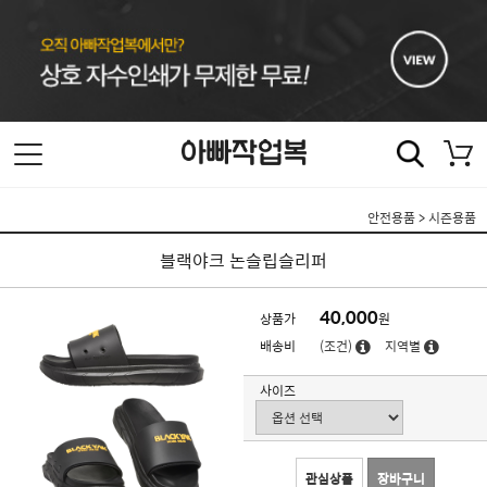
안전용품
>
시즌용품
블랙야크 논슬립슬리퍼
40,000
상품가
원
배송비
(조건)
지역별
사이즈
관심상품
장바구니