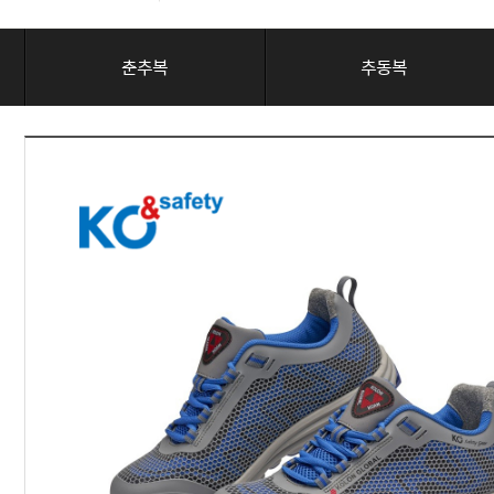
춘추복
추동복