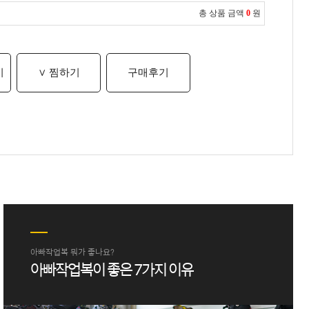
총 상품 금액
0
원
기
∨ 찜하기
구매후기
아빠작업복 뭐가 좋나요?
아빠작업복이 좋은 7가지 이유