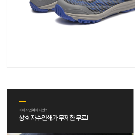
아빠작업복에서만?
상호 자수인쇄가 무제한 무료!