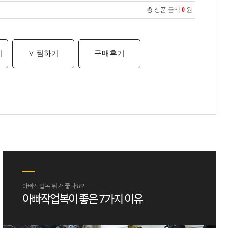
총 상품 금액
0
원
기
∨ 찜하기
구매후기
아빠작업복 뭐가 좋나요?
아빠작업복이 좋은 7가지 이유