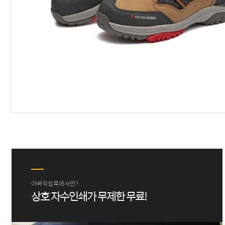
아빠작업복에서만?
상호 자수인쇄가 무제한 무료!