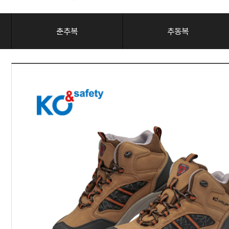
춘추복
추동복