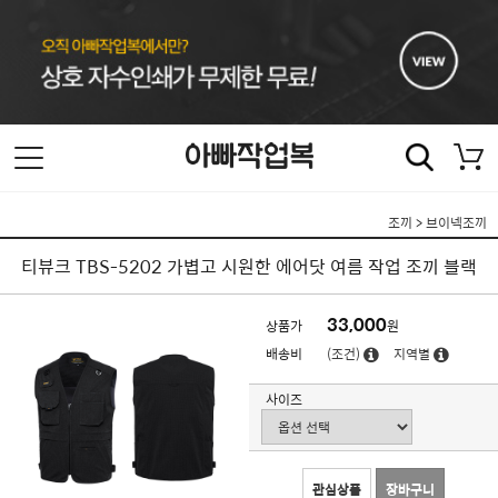
조끼
>
브이넥조끼
티뷰크 TBS-5202 가볍고 시원한 에어닷 여름 작업 조끼 블랙
33,000
상품가
원
배송비
(조건)
지역별
사이즈
관심상품
장바구니