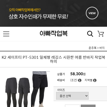
춘추복
>
바지
K2 세이프티 PT-5301 일체형 레깅스 시원한 여름 반바지 작업복
하의
58,300
상품가
원
배송비
(조건)
지역별
사이즈