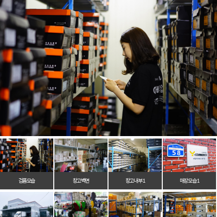
검품모습
창고벽면
창고 내부 1
매장 모습 1