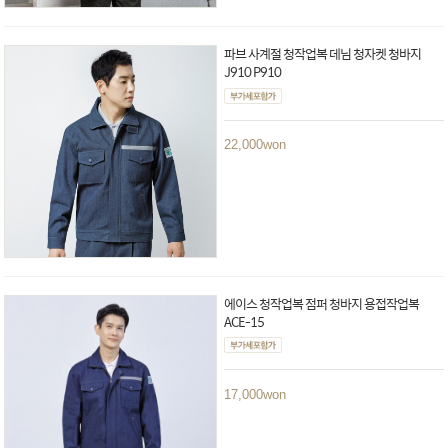
파브 사계절 청작업복 데님 청자켓 청바지
J910 P910
22,000
won
에이스 청작업복 점퍼 청바지 용접작업복
ACE-15
17,000
won