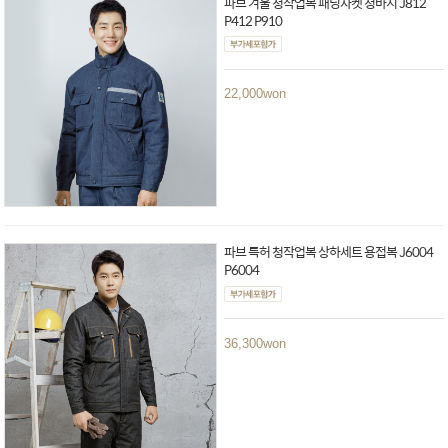
파브 겨울 청작업복 패딩자켓 청바지 J812
P412 P910
22,000
won
파브 특허 청작업복 상하세트 용접복 J6004
P6004
36,300
won