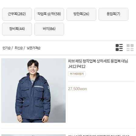
근무복
(282)
작업복 상/하
(58)
방한복
(26)
용접복
(7)
정비복
(44)
바지
(86)
/
/
인기순
최신순
낮은가격순
파브 패딩 청작업복 상하세트 용접복 데님
J412 P412
27,500
won